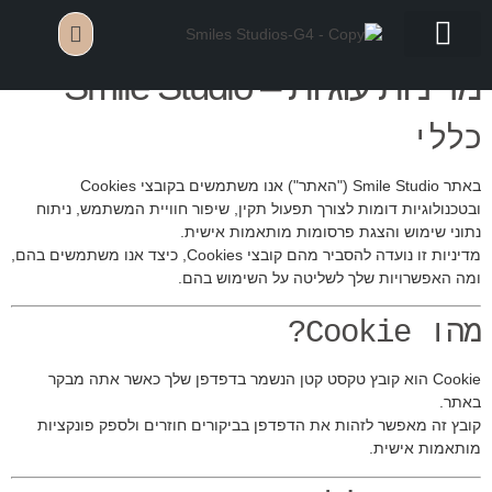
Cookie Policy
לתוכן
מדיניות עוגיות – Smile Studio
צילומי וידאו
גלריית ארועים
מה אנחנו מצלמים
PRIVACY POLICY
שאלות ותשובות
כללי
באתר Smile Studio ("האתר") אנו משתמשים בקובצי Cookies
ובטכנולוגיות דומות לצורך תפעול תקין, שיפור חוויית המשתמש, ניתוח
נתוני שימוש והצגת פרסומות מותאמות אישית.
מדיניות זו נועדה להסביר מהם קובצי Cookies, כיצד אנו משתמשים בהם,
ומה האפשרויות שלך לשליטה על השימוש בהם.
מהו Cookie?
Cookie הוא קובץ טקסט קטן הנשמר בדפדפן שלך כאשר אתה מבקר
באתר.
קובץ זה מאפשר לזהות את הדפדפן בביקורים חוזרים ולספק פונקציות
מותאמות אישית.