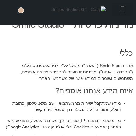
Privacy Policy
לתוכן
מדיניות פרטיות – Smile Studio
צילומי וידאו
גלריית ארועים
מה אנחנו מצלמים
PRIVACY POLICY
שאלות ותשובות
כללי
אתר Smile Studio ("האתר") מופעל על־ידי ניו אקספרטס בע"מ
("החברה", "אנחנו"). מדיניות זו נועדה להסביר כיצד אנו אוספים,
משתמשים ושומרים במידע אישי של משתמשי האתר.
איזה מידע אנחנו אוספים?
מידע שמתקבל ישירות מהמשתמש – שם מלא, טלפון, כתובת
דוא"ל, ותוכן הודעה הנשלח דרך טפסי יצירת קשר.
מידע טכני – כתובת IP, סוג דפדפן, מערכת הפעלה, נתוני שימוש
באתר (באמצעות Cookies וכלי אנליטיקה כגון Google Analytics).